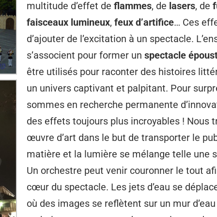
multitude d’effet de
flammes
, de
lasers
, de
faisceaux lumineux
,
feux d’artifice
… Ces eff
d’ajouter de l’excitation à un spectacle. L’e
s’associent pour former un
spectacle époust
être utilisés pour raconter des histoires lit
un univers captivant et palpitant. Pour surp
sommes en recherche permanente d’innovatio
des effets toujours plus incroyables ! Nous t
œuvre d’art dans le but de transporter le pub
matière et la lumière se mélange telle une s
Un orchestre peut venir couronner le tout a
cœur du spectacle. Les jets d’eau se déplac
où des images se reflètent sur un mur d’eau