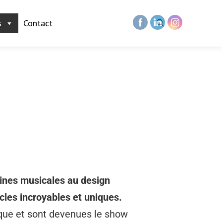
s
Contact
aines musicales au design
les incroyables et uniques.
ique et sont devenues le show