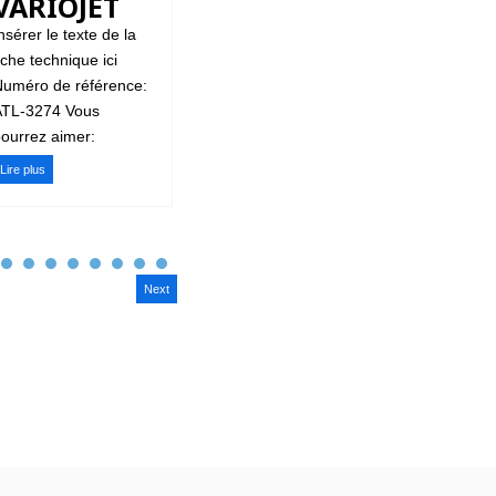
VARIOJET
nsérer le texte de la
iche technique ici
uméro de référence:
ATL-3274 Vous
ourrez aimer:
Lire plus
Next