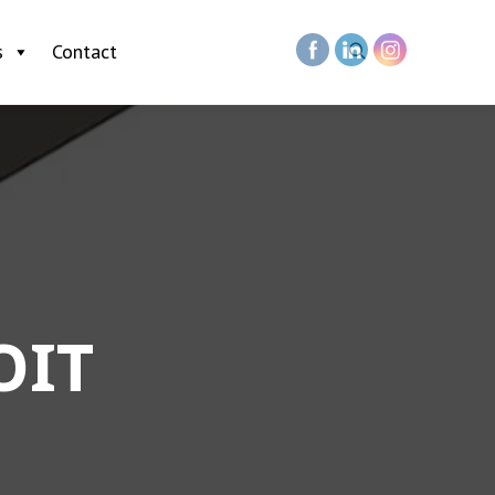
s
Contact
OIT