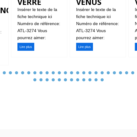
VERRE
VENUS
ANCE
Insérer le texte de la
Insérer le texte de la
I
fiche technique ici
fiche technique ici
f
Numéro de référence:
Numéro de référence:
N
ATL-3274 Vous
ATL-3274 Vous
:
pourrez aimer:
pourrez aimer:
p
Lire plus
Lire plus